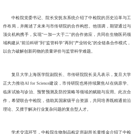
中检院党委书记、院长安抚东系统介绍了中检院的历史沿革与工
作布局，并阐述了未来与市传研院的合作构想。他强调，期望通过与
顶尖机构携手，实现“一加一大于二”的合作效应，共同在生物医药领
域构建从“前沿科研”到“监管科学”再到“产业转化”的全链条合作模式，
以合力破解创新药物的质量评价与监管科学难题。
复旦大学上海医学院副院长、市传研院院长吴凡表示，复旦大学
正大力推动
AI for Science
建设，市传研院也将持续聚焦
AI
在病原学、
临床试验与诊治、预警预测及防控策略等领域的赋能与应用。此次合
作，希望联合中检院，借助其国家级平台资源，共同培养既精通前沿
理论、又擅于解决行业复杂问题的复合型人才。
学术交流环节，中检院生物制品检定所副所长黄维金介绍了中检