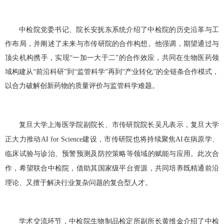
中检院党委书记、院长安抚东系统介绍了中检院的历史沿革与工
作布局，并阐述了未来与市传研院的合作构想。他强调，期望通过与
顶尖机构携手，实现“一加一大于二”的合作效应，共同在生物医药领
域构建从“前沿科研”到“监管科学”再到“产业转化”的全链条合作模式，
以合力破解创新药物的质量评价与监管科学难题。
复旦大学上海医学院副院长、市传研院院长吴凡表示，复旦大学
正大力推动
AI for Science
建设，市传研院也将持续聚焦
AI
在病原学、
临床试验与诊治、预警预测及防控策略等领域的赋能与应用。此次合
作，希望联合中检院，借助其国家级平台资源，共同培养既精通前沿
理论、又擅于解决行业复杂问题的复合型人才。
学术交流环节，中检院生物制品检定所副所长黄维金介绍了中检