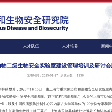
人才队伍
人才培养
新闻
动物二级生物安全实验室建设管理培训及研讨会
发布时间：2025-01-17
浏览次数：
1336
的持续攀升，
2025
年
1
月
16
日，由上海市重大传染病和生物安全研究院主
生物实验室生物安全培训基地（以下简称“培训基地”）承办的上海市动
企业，以及中国疾病预防控制中心和内蒙古大学等单位的
120
余位专家和骨
基地主任谢幼华教授主持开幕式，上海市卫健委科教处计菁处长和陆冬英